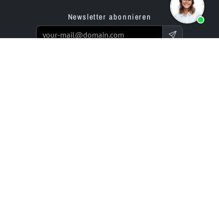
Newsletter abonnieren
Produkte
Angebot
Website Builder App
Programmierservice
Online Store Builder App
Preise / Tarife
Bewertungen
Enterprise-Projekte
Partner
Unternehmen
bluetronix für Agenturen
Experts Network
Reseller-Programm
Historie (seit 2002)
Investor Relations
Karriere / Jobs
Ressourcen
Rechtliches