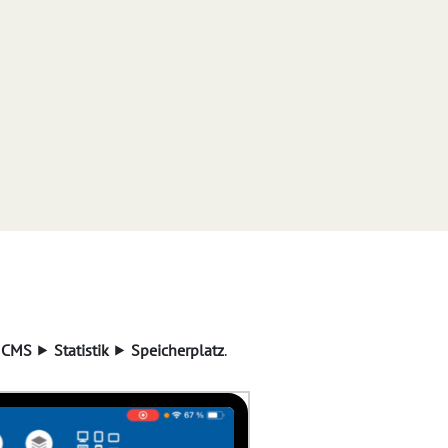
d
CMS
⯈
Statistik
⯈
Speicherplatz
.