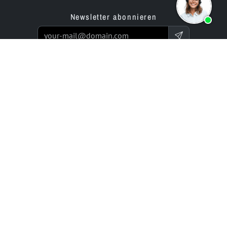
Newsletter abonnieren
Produkte
Angebot
Website Builder App
Programmierservice
Online Store Builder App
Preise / Tarife
Bewertungen
Enterprise-Projekte
Partner
Unternehmen
bluetronix für Agenturen
Experts Network
Reseller-Programm
Historie (seit 2002)
Investor Relations
Karriere / Jobs
Ressourcen
Rechtliches