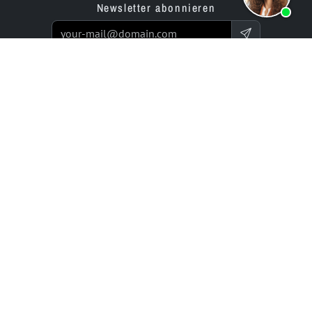
Newsletter abonnieren
Produkte
Angebot
Website Builder App
Programmierservice
Online Store Builder App
Preise / Tarife
Bewertungen
Enterprise-Projekte
Partner
Unternehmen
bluetronix für Agenturen
Experts Network
Reseller-Programm
Historie (seit 2002)
Investor Relations
Karriere / Jobs
Ressourcen
Rechtliches
Dokumentation & Hilfe
Datenschutz