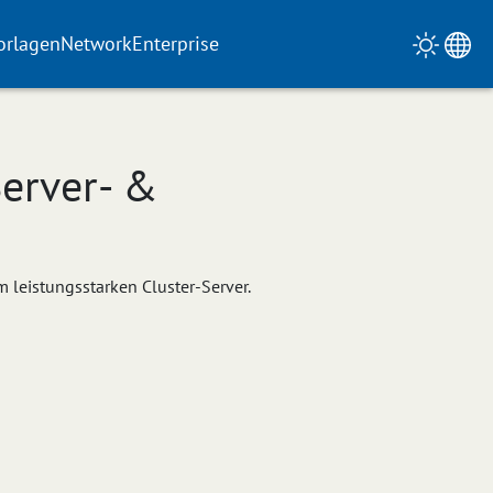
orlagen
Network
Enterprise
Server- &
 leistungsstarken Cluster-Server.