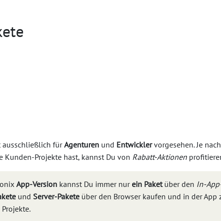
kete
t ausschließlich für
Agenturen
und
Entwickler
vorgesehen. Je nach 
re Kunden-Projekte hast, kannst Du von
Rabatt-Aktionen
profitiere
ronix
App-Version
kannst Du immer nur
ein Paket
über den
In-App
kete
und
Server-Pakete
über den Browser kaufen und in der App 
Projekte.