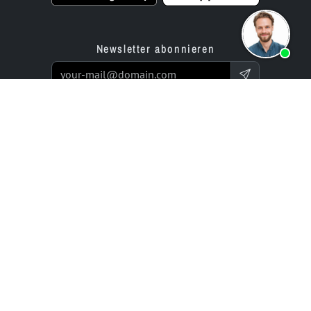
Newsletter abonnieren
Produkte
Angebot
Website Builder App
Programmierservice
Online Store Builder App
Preise / Tarife
Bewertungen
Enterprise-Projekte
Partner
Unternehmen
bluetronix für Agenturen
Experts Network
Reseller-Programm
Historie (seit 2002)
Investor Relations
Karriere / Jobs