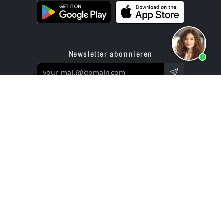
Newsletter abonnieren
Produkte
Angebot
Website Builder App
Programmierservice
Online Store Builder App
Preise / Tarife
Bewertungen
Enterprise-Projekte
Partner
Unternehmen
bluetronix für Agenturen
Experts Network
Reseller-Programm
Historie (seit 2002)
Investor Relations
Karriere / Jobs